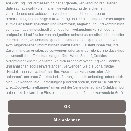
entwicklung und verbesserung der angebote, verwendung reduzierter
daten zur auswahl von inhalten, gewährleistung der sicherheit,
verhinderung und aufdeckung von betrug und fehlerbehebung,
bereitstellung und anzeige von werbung und inhalten, ihre entscheidungen
zum datenschutz speichern und übermitteln, abgleichung und kombination
von daten aus unterschiedlichen quellen, verknüpfung verschiedener
endgeräte, identifikation von endgeräten anhand automatisch übermittelter
informationen, verwendung genauer standortdaten, geräte anhand von
aktiv angeforderten informationen identifizieren. Es steht Ihnen frei, Ihre
Zustimmung zu erteilen, zu verweigern oder zu widerrufen, ohne dass dies
zu wesentlichen Einschränkungen führt. Wenn Sie auf „Cookies
Teil der alpinen Welt
3 Zinnen Dolomiten
akzeptieren" klicken, erklären Sie sich mit der Verwendung von Cookies
und ähnlichen Tools einverstanden. Verwenden Sie die Schaltfläche
Rund um das markanteste Monument des UNESCO Welterbes
„Einstellungen verwalten", um Ihre Auswahl anzupassen oder „Alle
Dolomiten liegt eine einzigartige alpine Welt. Ihre
ablehnen", um ohne Cookies fortzufahren, die nicht unbedingt erforderlich
Überschaubarkeit und Erlebnisdichte, die Nähe zu Dörfern und
sind. Sie können Ihre Einstellungen jederzeit ändern, indem Sie auf den
imposanten Naturkulissen und die ortsverwurzelten Menschen
Link „Cookie-Einstellungen" unten auf der Seite oder auf das Schildsymbol
mit ihrer eindrucksvollen alpinen Geschichte machen aus dieser
unten links klicken. Ihre Einstellungen gelten nur für das verwendete Gerät.
Region ein Alpinerlebnis für Menschen, deren Herz für die Berge
schlägt.
OK
Alle ablehnen