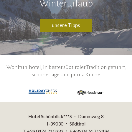
Winterurlaub
unsere Tipps
Wohlfühlhotel, in bester südtiroler Tradition geführt,
schöne Lage und prima Küche
Hotel Schönblick***S
Dammweg 8
•
I-39030
Südtirol
•
T +39 0474 710332
F +39 0474 712494
•