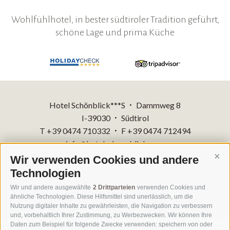
Wohlfühlhotel, in bester südtiroler Tradition geführt,
schöne Lage und prima Küche
Hotel Schönblick***S
Dammweg 8
•
I-39030
Südtirol
•
T +39 0474 710332
F +39 0474 712494
•
info@hotelschoenblick.com
Wir verwenden Cookies und andere
Cont
Technologien
Impressum
Sitemap
•
Wir und andere ausgewählte
2 Drittparteien
verwenden Cookies und
Cookie-Richtlinie
Privacy
Cookie Präferenzen
IT 00818260218
ähnliche Technologien. Diese Hilfsmittel sind unerlässlich, um die
Nutzung digitaler Inhalte zu gewährleisten, die Navigation zu verbessern
und, vorbehaltlich Ihrer Zustimmung, zu Werbezwecken. Wir können Ihre
Daten zum Beispiel für folgende Zwecke verwenden: speichern von oder