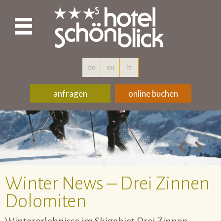
de
en
it
anfragen
online buchen
Winter News – Drei Zinnen
Dolomiten
Wintererlebnisse im Skigebiet Drei Zinnen