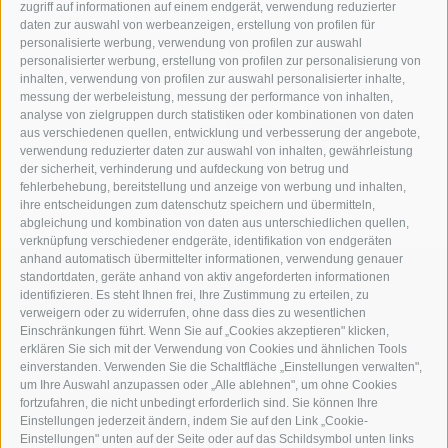
zugriff auf informationen auf einem endgerät, verwendung reduzierter
daten zur auswahl von werbeanzeigen, erstellung von profilen für
personalisierte werbung, verwendung von profilen zur auswahl
personalisierter werbung, erstellung von profilen zur personalisierung von
inhalten, verwendung von profilen zur auswahl personalisierter inhalte,
messung der werbeleistung, messung der performance von inhalten,
analyse von zielgruppen durch statistiken oder kombinationen von daten
aus verschiedenen quellen, entwicklung und verbesserung der angebote,
verwendung reduzierter daten zur auswahl von inhalten, gewährleistung
der sicherheit, verhinderung und aufdeckung von betrug und
fehlerbehebung, bereitstellung und anzeige von werbung und inhalten,
ihre entscheidungen zum datenschutz speichern und übermitteln,
abgleichung und kombination von daten aus unterschiedlichen quellen,
verknüpfung verschiedener endgeräte, identifikation von endgeräten
anhand automatisch übermittelter informationen, verwendung genauer
standortdaten, geräte anhand von aktiv angeforderten informationen
identifizieren. Es steht Ihnen frei, Ihre Zustimmung zu erteilen, zu
verweigern oder zu widerrufen, ohne dass dies zu wesentlichen
Einschränkungen führt. Wenn Sie auf „Cookies akzeptieren" klicken,
erklären Sie sich mit der Verwendung von Cookies und ähnlichen Tools
einverstanden. Verwenden Sie die Schaltfläche „Einstellungen verwalten",
um Ihre Auswahl anzupassen oder „Alle ablehnen", um ohne Cookies
fortzufahren, die nicht unbedingt erforderlich sind. Sie können Ihre
Einstellungen jederzeit ändern, indem Sie auf den Link „Cookie-
Einstellungen" unten auf der Seite oder auf das Schildsymbol unten links