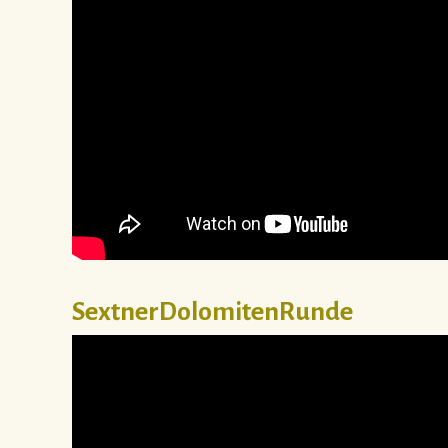
SextnerDolomitenRunde