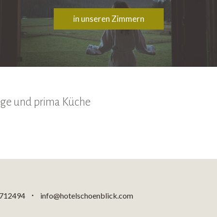
in unseren Zimmern
Lage und prima Küche
 712494
info@hotelschoenblick.com
•