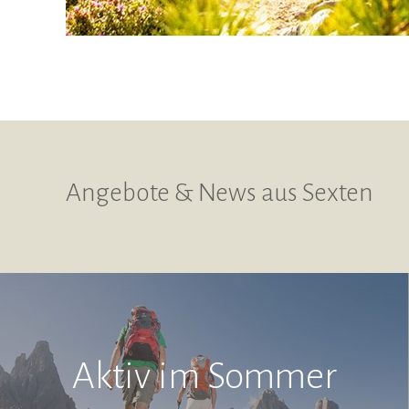
Angebote & News aus Sexten
Aktiv im Sommer