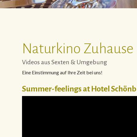
Naturkino Zuhause
Videos aus Sexten & Umgebung
Eine Einstimmung auf Ihre Zeit bei uns!
Summer-feelings at Hotel Schönb