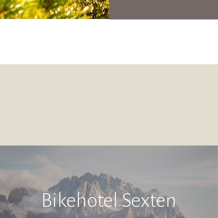
Bikehotel Sexten