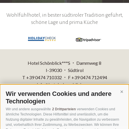
Wohlfühlhotel, in bester südtiroler Tradition geführt,
schöne Lage und prima Küche
Hotel Schönblick***S
Dammweg 8
•
I-39030
Südtirol
•
T +39 0474 710332
F +39 0474 712494
•
info@hotelschoenblick.com
Wir verwenden Cookies und andere
Cont
Technologien
Impressum
Sitemap
•
Wir und andere ausgewählte
2 Drittparteien
verwenden Cookies und
Cookie-Richtlinie
Privacy
Cookie Präferenzen
IT 00818260218
ähnliche Technologien. Diese Hilfsmittel sind unerlässlich, um die
Nutzung digitaler Inhalte zu gewährleisten, die Navigation zu verbessern
und, vorbehaltlich Ihrer Zustimmung, zu Werbezwecken. Wir können Ihre