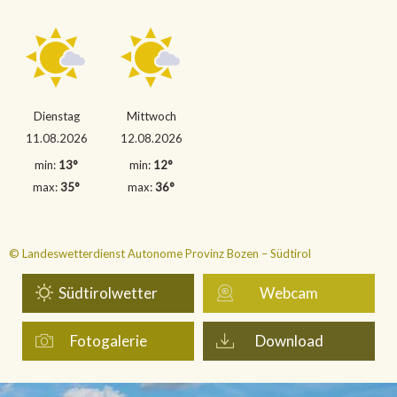
Dienstag
Mittwoch
11.08.2026
12.08.2026
min:
13°
min:
12°
max:
35°
max:
36°
© Landeswetterdienst Autonome Provinz Bozen – Südtirol
Südtirolwetter
Webcam
Fotogalerie
Download