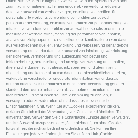
Daten zum Beispiel für folgende Zwecke verwenden: speichern von oder
zugriff auf informationen auf einem endgerät, verwendung reduzierter
daten zur auswahl von werbeanzeigen, erstellung von profilen für
personalisierte werbung, verwendung von profilen zur auswahl
personalisierter werbung, erstellung von profilen zur personalisierung von
inhalten, verwendung von profilen zur auswahl personalisierter inhalte,
messung der werbeleistung, messung der performance von inhalten,
analyse von zielgruppen durch statistiken oder kombinationen von daten
aus verschiedenen quellen, entwicklung und verbesserung der angebote,
verwendung reduzierter daten zur auswahl von inhalten, gewährleistung
der sicherheit, verhinderung und aufdeckung von betrug und
fehlerbehebung, bereitstellung und anzeige von werbung und inhalten,
ihre entscheidungen zum datenschutz speichern und übermitteln,
abgleichung und kombination von daten aus unterschiedlichen quellen,
verknüpfung verschiedener endgeräte, identifikation von endgeräten
anhand automatisch übermittelter informationen, verwendung genauer
standortdaten, geräte anhand von aktiv angeforderten informationen
identifizieren. Es steht Ihnen frei, Ihre Zustimmung zu erteilen, zu
verweigern oder zu widerrufen, ohne dass dies zu wesentlichen
Einschränkungen führt. Wenn Sie auf „Cookies akzeptieren" klicken,
erklären Sie sich mit der Verwendung von Cookies und ähnlichen Tools
einverstanden. Verwenden Sie die Schaltfläche „Einstellungen verwalten",
um Ihre Auswahl anzupassen oder „Alle ablehnen", um ohne Cookies
fortzufahren, die nicht unbedingt erforderlich sind. Sie können Ihre
Einstellungen jederzeit ändern, indem Sie auf den Link „Cookie-