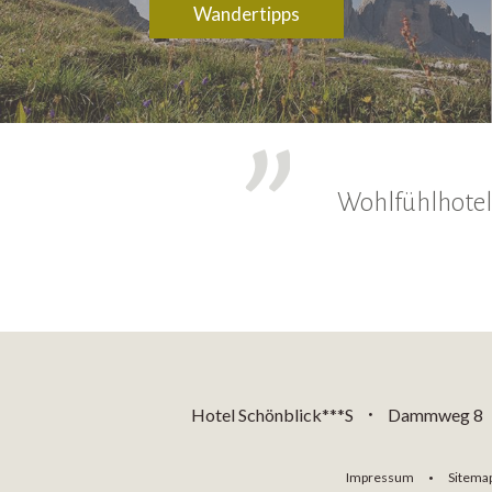
Wandertipps
Wohlfühlhotel,
Hotel Schönblick***S
Dammweg 8
•
Impressum
Sitema
•