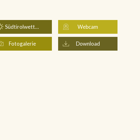
Südtirolwetter
Webcam
Fotogalerie
Download