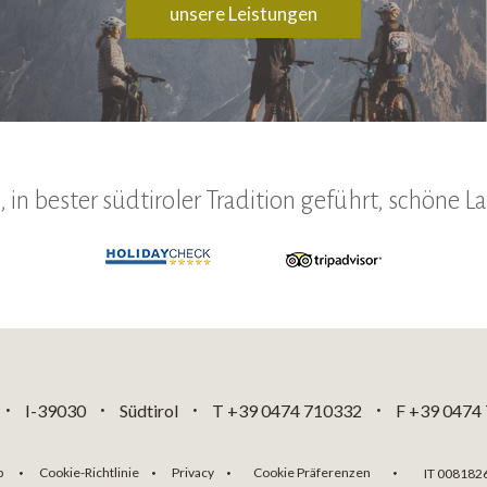
unsere Leistungen
 in bester südtiroler Tradition geführt, schöne 
I-39030
Südtirol
T +39 0474 710332
F +39 0474
•
•
•
•
p
Cookie-Richtlinie
Privacy
Cookie Präferenzen
IT 008182
•
•
•
•