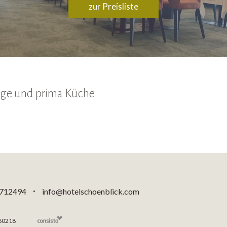
zur Preisliste
Lage und prima Küche
 712494
info@hotelschoenblick.com
•
60218