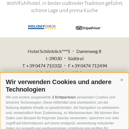
Wohlfühlhotel, in bester südtiroler Tradition geführt,
schöne Lage und prima Küche
Hotel Schönblick***S
Dammweg 8
•
I-39030
Südtirol
•
T +39 0474 710332
F +39 0474 712494
•
info@hotelschoenblick.com
Wir verwenden Cookies und andere
Cont
Technologien
Impressum
Sitemap
•
Wir und andere ausgewählte
2 Drittparteien
verwenden Cookies und
Cookie-Richtlinie
Privacy
Cookie Präferenzen
IT 00818260218
ähnliche Technologien. Diese Hilfsmittel sind unerlässlich, um die
Nutzung digitaler Inhalte zu gewährleisten, die Navigation zu verbessern
und, vorbehaltlich Ihrer Zustimmung, zu Werbezwecken. Wir können Ihre
Daten zum Beispiel für folgende Zwecke verwenden: speichern von oder
zugriff auf informationen auf einem endgerät, verwendung reduzierter
daten zur auswahl von werbeanzeigen, erstellung von profilen für