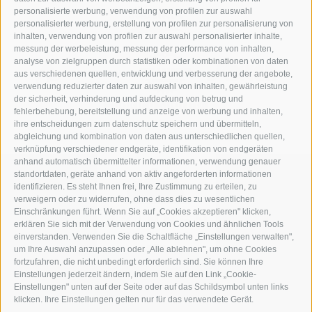
personalisierte werbung, verwendung von profilen zur auswahl
personalisierter werbung, erstellung von profilen zur personalisierung von
inhalten, verwendung von profilen zur auswahl personalisierter inhalte,
messung der werbeleistung, messung der performance von inhalten,
analyse von zielgruppen durch statistiken oder kombinationen von daten
aus verschiedenen quellen, entwicklung und verbesserung der angebote,
verwendung reduzierter daten zur auswahl von inhalten, gewährleistung
der sicherheit, verhinderung und aufdeckung von betrug und
fehlerbehebung, bereitstellung und anzeige von werbung und inhalten,
ihre entscheidungen zum datenschutz speichern und übermitteln,
abgleichung und kombination von daten aus unterschiedlichen quellen,
verknüpfung verschiedener endgeräte, identifikation von endgeräten
anhand automatisch übermittelter informationen, verwendung genauer
standortdaten, geräte anhand von aktiv angeforderten informationen
identifizieren. Es steht Ihnen frei, Ihre Zustimmung zu erteilen, zu
verweigern oder zu widerrufen, ohne dass dies zu wesentlichen
Einschränkungen führt. Wenn Sie auf „Cookies akzeptieren" klicken,
erklären Sie sich mit der Verwendung von Cookies und ähnlichen Tools
einverstanden. Verwenden Sie die Schaltfläche „Einstellungen verwalten",
um Ihre Auswahl anzupassen oder „Alle ablehnen", um ohne Cookies
fortzufahren, die nicht unbedingt erforderlich sind. Sie können Ihre
Einstellungen jederzeit ändern, indem Sie auf den Link „Cookie-
Einstellungen" unten auf der Seite oder auf das Schildsymbol unten links
Teil der alpinen Welt
3 Zinnen Dolomiten
klicken. Ihre Einstellungen gelten nur für das verwendete Gerät.