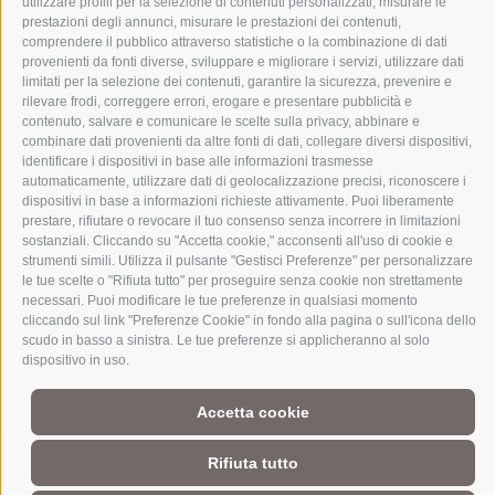
utilizzare profili per la selezione di contenuti personalizzati, misurare le
prestazioni degli annunci, misurare le prestazioni dei contenuti,
comprendere il pubblico attraverso statistiche o la combinazione di dati
provenienti da fonti diverse, sviluppare e migliorare i servizi, utilizzare dati
limitati per la selezione dei contenuti, garantire la sicurezza, prevenire e
rilevare frodi, correggere errori, erogare e presentare pubblicità e
contenuto, salvare e comunicare le scelte sulla privacy, abbinare e
combinare dati provenienti da altre fonti di dati, collegare diversi dispositivi,
identificare i dispositivi in base alle informazioni trasmesse
automaticamente, utilizzare dati di geolocalizzazione precisi, riconoscere i
dispositivi in base a informazioni richieste attivamente. Puoi liberamente
prestare, rifiutare o revocare il tuo consenso senza incorrere in limitazioni
Parte del mondo alpino
3 Cime Dolomiti
sostanziali. Cliccando su "Accetta cookie," acconsenti all'uso di cookie e
strumenti simili. Utilizza il pulsante "Gestisci Preferenze" per personalizzare
Intorno al bene più di spicco del patrimonio dell'UNESCO delle
le tue scelte o "Rifiuta tutto" per proseguire senza cookie non strettamente
Dolomiti si trova un mondo alpino senza pari. Le sue dimensioni
necessari. Puoi modificare le tue preferenze in qualsiasi momento
ridotte e la ricchezza del territorio, la vicinanza ai piccoli paesi, la
cliccando sul link "Preferenze Cookie" in fondo alla pagina o sull'icona dello
maestosa cornice naturale e la gente radicata sul territorio con le
scudo in basso a sinistra. Le tue preferenze si applicheranno al solo
loro suggestive storie di montagna fanno di questa regione
dispositivo in uso.
un’esperienza alpina straordinaria per tutti coloro, il cui cuore
batte forte per la montagna.
Accetta cookie
Rifiuta tutto