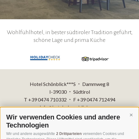
Wohlfühlhotel, in bester südtiroler Tradition geführt,
schöne Lage und prima Küche
Hotel Schönblick***S
Dammweg 8
•
I-39030
Südtirol
•
T +39 0474 710332
F +39 0474 712494
•
info@hotelschoenblick.com
Wir verwenden Cookies und andere
Cont
Technologien
Impressum
Sitemap
•
Wir und andere ausgewählte
2 Drittparteien
verwenden Cookies und
Cookie-Richtlinie
Privacy
Cookie Präferenzen
IT 00818260218