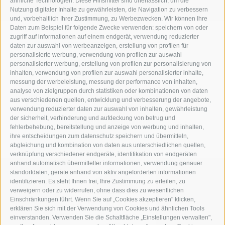
ähnliche Technologien. Diese Hilfsmittel sind unerlässlich, um die
Nutzung digitaler Inhalte zu gewährleisten, die Navigation zu verbessern
und, vorbehaltlich Ihrer Zustimmung, zu Werbezwecken. Wir können Ihre
Daten zum Beispiel für folgende Zwecke verwenden: speichern von oder
zugriff auf informationen auf einem endgerät, verwendung reduzierter
daten zur auswahl von werbeanzeigen, erstellung von profilen für
personalisierte werbung, verwendung von profilen zur auswahl
personalisierter werbung, erstellung von profilen zur personalisierung von
inhalten, verwendung von profilen zur auswahl personalisierter inhalte,
messung der werbeleistung, messung der performance von inhalten,
analyse von zielgruppen durch statistiken oder kombinationen von daten
aus verschiedenen quellen, entwicklung und verbesserung der angebote,
verwendung reduzierter daten zur auswahl von inhalten, gewährleistung
der sicherheit, verhinderung und aufdeckung von betrug und
fehlerbehebung, bereitstellung und anzeige von werbung und inhalten,
ihre entscheidungen zum datenschutz speichern und übermitteln,
abgleichung und kombination von daten aus unterschiedlichen quellen,
verknüpfung verschiedener endgeräte, identifikation von endgeräten
anhand automatisch übermittelter informationen, verwendung genauer
standortdaten, geräte anhand von aktiv angeforderten informationen
identifizieren. Es steht Ihnen frei, Ihre Zustimmung zu erteilen, zu
verweigern oder zu widerrufen, ohne dass dies zu wesentlichen
Einschränkungen führt. Wenn Sie auf „Cookies akzeptieren" klicken,
erklären Sie sich mit der Verwendung von Cookies und ähnlichen Tools
einverstanden. Verwenden Sie die Schaltfläche „Einstellungen verwalten",