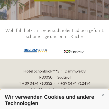
Wohlfühlhotel, in bester südtiroler Tradition geführt,
schöne Lage und prima Küche
Hotel Schönblick***S
Dammweg 8
•
I-39030
Südtirol
•
T +39 0474 710332
F +39 0474 712494
•
info@hotelschoenblick.com
Wir verwenden Cookies und andere
Cont
Technologien
Impressum
Sitemap
•