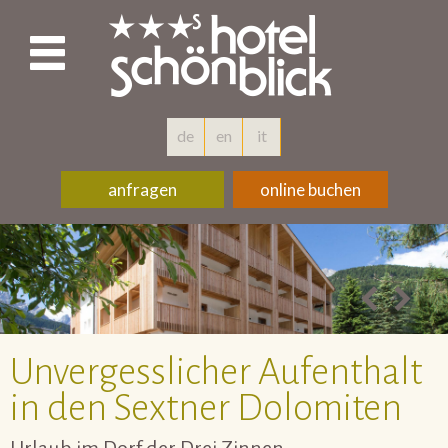
de
en
it
anfragen
online buchen
Unvergesslicher Aufenthalt
in den Sextner Dolomiten
Urlaub im Dorf der Drei Zinnen