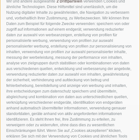
Wir und andere ausgewählte
2 Drittparteien
verwenden Cookies und
Cookie-Richtlinie
Privacy
Cookie Präferenzen
IT 00818260218
ähnliche Technologien. Diese Hilfsmittel sind unerlässlich, um die
Nutzung digitaler Inhalte zu gewährleisten, die Navigation zu verbessern
und, vorbehaltlich Ihrer Zustimmung, zu Werbezwecken. Wir können Ihre
Daten zum Beispiel für folgende Zwecke verwenden: speichern von oder
zugriff auf informationen auf einem endgerät, verwendung reduzierter
daten zur auswahl von werbeanzeigen, erstellung von profilen für
personalisierte werbung, verwendung von profilen zur auswahl
personalisierter werbung, erstellung von profilen zur personalisierung von
inhalten, verwendung von profilen zur auswahl personalisierter inhalte,
messung der werbeleistung, messung der performance von inhalten,
analyse von zielgruppen durch statistiken oder kombinationen von daten
aus verschiedenen quellen, entwicklung und verbesserung der angebote,
verwendung reduzierter daten zur auswahl von inhalten, gewährleistung
der sicherheit, verhinderung und aufdeckung von betrug und
fehlerbehebung, bereitstellung und anzeige von werbung und inhalten,
ihre entscheidungen zum datenschutz speichern und übermitteln,
abgleichung und kombination von daten aus unterschiedlichen quellen,
verknüpfung verschiedener endgeräte, identifikation von endgeräten
anhand automatisch übermittelter informationen, verwendung genauer
standortdaten, geräte anhand von aktiv angeforderten informationen
identifizieren. Es steht Ihnen frei, Ihre Zustimmung zu erteilen, zu
verweigern oder zu widerrufen, ohne dass dies zu wesentlichen
Einschränkungen führt. Wenn Sie auf „Cookies akzeptieren" klicken,
erklären Sie sich mit der Verwendung von Cookies und ähnlichen Tools