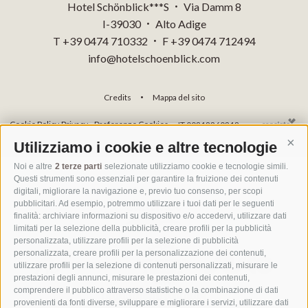
Hotel Schönblick***S
Via Damm 8
•
I-39030
Alto Adige
•
T +39 0474 710332
F +39 0474 712494
•
info@hotelschoenblick.com
Credits
Mappa del sito
•
Cookie Policy
Privacy
Preferenze Cookies
IT 00818260218
Utilizziamo i cookie e altre tecnologie
Cont
Noi e altre
2 terze parti
selezionate utilizziamo cookie e tecnologie simili.
Questi strumenti sono essenziali per garantire la fruizione dei contenuti
digitali, migliorare la navigazione e, previo tuo consenso, per scopi
pubblicitari. Ad esempio, potremmo utilizzare i tuoi dati per le seguenti
finalità: archiviare informazioni su dispositivo e/o accedervi, utilizzare dati
limitati per la selezione della pubblicità, creare profili per la pubblicità
personalizzata, utilizzare profili per la selezione di pubblicità
personalizzata, creare profili per la personalizzazione dei contenuti,
utilizzare profili per la selezione di contenuti personalizzati, misurare le
prestazioni degli annunci, misurare le prestazioni dei contenuti,
comprendere il pubblico attraverso statistiche o la combinazione di dati
provenienti da fonti diverse, sviluppare e migliorare i servizi, utilizzare dati