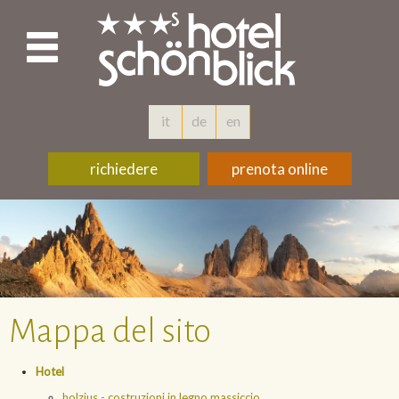
it
de
en
richiedere
prenota online
Mappa del sito
Hotel
holzius - costruzioni in legno massiccio