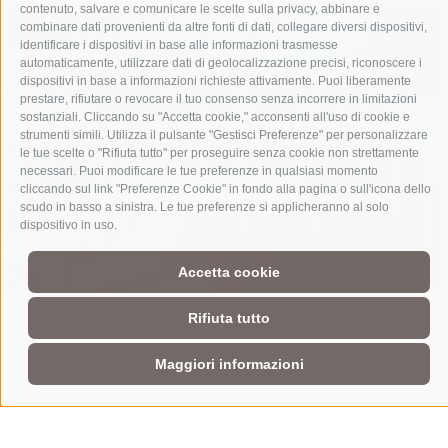
contenuto, salvare e comunicare le scelte sulla privacy, abbinare e
combinare dati provenienti da altre fonti di dati, collegare diversi dispositivi,
identificare i dispositivi in base alle informazioni trasmesse
automaticamente, utilizzare dati di geolocalizzazione precisi, riconoscere i
dispositivi in base a informazioni richieste attivamente. Puoi liberamente
prestare, rifiutare o revocare il tuo consenso senza incorrere in limitazioni
holzius - costruzioni in legno
sostanziali. Cliccando su "Accetta cookie," acconsenti all'uso di cookie e
strumenti simili. Utilizza il pulsante "Gestisci Preferenze" per personalizzare
le tue scelte o "Rifiuta tutto" per proseguire senza cookie non strettamente
necessari. Puoi modificare le tue preferenze in qualsiasi momento
i vantaggi
cliccando sul link "Preferenze Cookie" in fondo alla pagina o sull'icona dello
scudo in basso a sinistra. Le tue preferenze si applicheranno al solo
dispositivo in uso.
Accetta cookie
Rifiuta tutto
È stata una piacevolissima sorpresa. Abbiamo
trovato qualità, competenza e professionalità
Maggiori informazioni