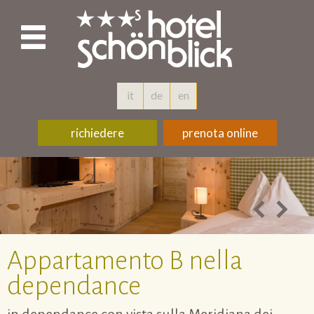
it
de
en
richiedere
prenota online
Appartamento B nella
dependance
in dependance con vista sulla Meridiana dei