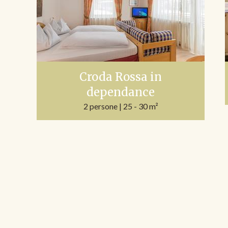
Croda Rossa in
dependance
2 persone
| 25 - 30 m²