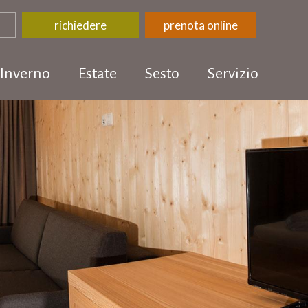
richiedere
prenota online
Inverno
Estate
Sesto
Servizio