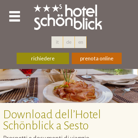
it
de
en
richiedere
prenota online
Download dell’Hotel
Schönblick a Sesto
Prospetti e documenti di viaggio