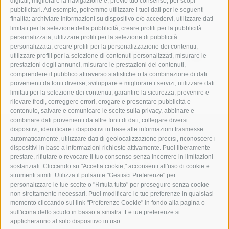
digitali, migliorare la navigazione e, previo tuo consenso, per scopi
pubblicitari. Ad esempio, potremmo utilizzare i tuoi dati per le seguenti
finalità: archiviare informazioni su dispositivo e/o accedervi, utilizzare dati
limitati per la selezione della pubblicità, creare profili per la pubblicità
personalizzata, utilizzare profili per la selezione di pubblicità
personalizzata, creare profili per la personalizzazione dei contenuti,
utilizzare profili per la selezione di contenuti personalizzati, misurare le
prestazioni degli annunci, misurare le prestazioni dei contenuti,
comprendere il pubblico attraverso statistiche o la combinazione di dati
provenienti da fonti diverse, sviluppare e migliorare i servizi, utilizzare dati
limitati per la selezione dei contenuti, garantire la sicurezza, prevenire e
rilevare frodi, correggere errori, erogare e presentare pubblicità e
contenuto, salvare e comunicare le scelte sulla privacy, abbinare e
combinare dati provenienti da altre fonti di dati, collegare diversi
dispositivi, identificare i dispositivi in base alle informazioni trasmesse
automaticamente, utilizzare dati di geolocalizzazione precisi, riconoscere i
dispositivi in base a informazioni richieste attivamente. Puoi liberamente
prestare, rifiutare o revocare il tuo consenso senza incorrere in limitazioni
sostanziali. Cliccando su "Accetta cookie," acconsenti all'uso di cookie e
strumenti simili. Utilizza il pulsante "Gestisci Preferenze" per
personalizzare le tue scelte o "Rifiuta tutto" per proseguire senza cookie
non strettamente necessari. Puoi modificare le tue preferenze in qualsiasi
momento cliccando sul link "Preferenze Cookie" in fondo alla pagina o
sull'icona dello scudo in basso a sinistra. Le tue preferenze si
Parte del mondo alpino
3 Cime Dolomiti
applicheranno al solo dispositivo in uso.