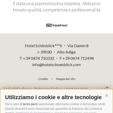
È stata una piacevolissima sorpresa. Abbiamo
trovato qualità, competenza e professionalità
Hotel Schönblick***S
Via Damm 8
•
I-39030
Alto Adige
•
T +39 0474 710332
F +39 0474 712494
•
info@hotelschoenblick.com
Credits
Mappa del sito
•
Cookie Policy
Privacy
Preferenze Cookies
IT 00818260218
Utilizziamo i cookie e altre tecnologie
Cont
Noi e altre
2 terze parti
selezionate utilizziamo cookie e tecnologie simili.
Questi strumenti sono essenziali per garantire la fruizione dei contenuti