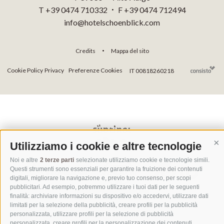
T +39 0474 710332
F +39 0474 712494
•
info@hotelschoenblick.com
Credits
Mappa del sito
•
Cookie Policy
Privacy
Preferenze Cookies
IT 00818260218
Utilizziamo i cookie e altre tecnologie
Co
Noi e altre
2 terze parti
selezionate utilizziamo cookie e tecnologie simili.
Questi strumenti sono essenziali per garantire la fruizione dei contenuti
digitali, migliorare la navigazione e, previo tuo consenso, per scopi
pubblicitari. Ad esempio, potremmo utilizzare i tuoi dati per le seguenti
finalità: archiviare informazioni su dispositivo e/o accedervi, utilizzare dati
limitati per la selezione della pubblicità, creare profili per la pubblicità
personalizzata, utilizzare profili per la selezione di pubblicità
personalizzata, creare profili per la personalizzazione dei contenuti,