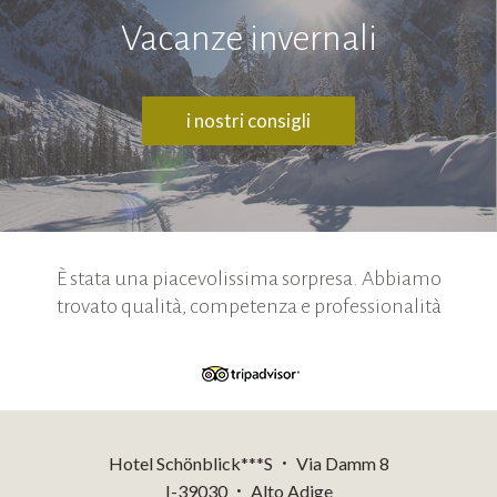
Vacanze invernali
i nostri consigli
È stata una piacevolissima sorpresa. Abbiamo
trovato qualità, competenza e professionalità
Hotel Schönblick***S
Via Damm 8
•
I-39030
Alto Adige
•