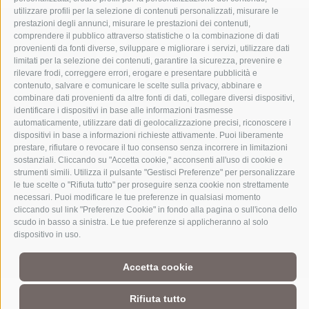
utilizzare profili per la selezione di contenuti personalizzati, misurare le
prestazioni degli annunci, misurare le prestazioni dei contenuti,
comprendere il pubblico attraverso statistiche o la combinazione di dati
provenienti da fonti diverse, sviluppare e migliorare i servizi, utilizzare dati
limitati per la selezione dei contenuti, garantire la sicurezza, prevenire e
rilevare frodi, correggere errori, erogare e presentare pubblicità e
contenuto, salvare e comunicare le scelte sulla privacy, abbinare e
combinare dati provenienti da altre fonti di dati, collegare diversi dispositivi,
identificare i dispositivi in base alle informazioni trasmesse
automaticamente, utilizzare dati di geolocalizzazione precisi, riconoscere i
dispositivi in base a informazioni richieste attivamente. Puoi liberamente
prestare, rifiutare o revocare il tuo consenso senza incorrere in limitazioni
Parte del mondo alpino
3 Cime Dolomiti
sostanziali. Cliccando su "Accetta cookie," acconsenti all'uso di cookie e
strumenti simili. Utilizza il pulsante "Gestisci Preferenze" per personalizzare
Intorno al bene più di spicco del patrimonio dell'UNESCO delle
le tue scelte o "Rifiuta tutto" per proseguire senza cookie non strettamente
Dolomiti si trova un mondo alpino senza pari. Le sue dimensioni
necessari. Puoi modificare le tue preferenze in qualsiasi momento
ridotte e la ricchezza del territorio, la vicinanza ai piccoli paesi, la
cliccando sul link "Preferenze Cookie" in fondo alla pagina o sull'icona dello
maestosa cornice naturale e la gente radicata sul territorio con le
scudo in basso a sinistra. Le tue preferenze si applicheranno al solo
loro suggestive storie di montagna fanno di questa regione
dispositivo in uso.
un’esperienza alpina straordinaria per tutti coloro, il cui cuore
batte forte per la montagna.
Accetta cookie
Rifiuta tutto