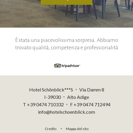
È stata una piacevolissima sorpresa. Abbiamo
trovato qualità, competenza e professionalità
Hotel Schönblick***S
Via Damm 8
•
I-39030
Alto Adige
•
T +39 0474 710332
F +39 0474 712494
•
info@hotelschoenblick.com
Credits
Mappa del sito
•