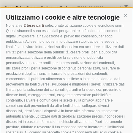
Cookie Policy
Privacy
Preferenze Cookies
IT 00818260218
Utilizziamo i cookie e altre tecnologie
Cont
Noi e altre
2 terze parti
selezionate utilizziamo cookie e tecnologie simili.
Questi strumenti sono essenziali per garantire la fruizione dei contenuti
digitali, migliorare la navigazione e, previo tuo consenso, per scopi
pubblicitari. Ad esempio, potremmo utilizzare i tuoi dati per le seguenti
finalità: archiviare informazioni su dispositivo e/o accedervi, utilizzare dati
limitati per la selezione della pubblicità, creare profili per la pubblicità
personalizzata, utilizzare profili per la selezione di pubblicità
personalizzata, creare profili per la personalizzazione dei contenuti,
utilizzare profili per la selezione di contenuti personalizzati, misurare le
prestazioni degli annunci, misurare le prestazioni dei contenuti,
comprendere il pubblico attraverso statistiche o la combinazione di dati
provenienti da fonti diverse, sviluppare e migliorare i servizi, utilizzare dati
limitati per la selezione dei contenuti, garantire la sicurezza, prevenire e
rilevare frodi, correggere errori, erogare e presentare pubblicità e
contenuto, salvare e comunicare le scelte sulla privacy, abbinare e
combinare dati provenienti da altre fonti di dati, collegare diversi
dispositivi, identificare i dispositivi in base alle informazioni trasmesse
automaticamente, utilizzare dati di geolocalizzazione precisi, riconoscere i
dispositivi in base a informazioni richieste attivamente. Puoi liberamente
prestare, rifiutare o revocare il tuo consenso senza incorrere in limitazioni
sostanziali. Cliccando su "Accetta cookie," acconsenti all'uso di cookie e