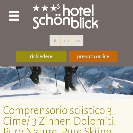
it
de
en
richiedere
prenota online
Comprensorio sciistico 3
Cime/ 3 Zinnen Dolomiti:
Pure Nature. Pure Skiing