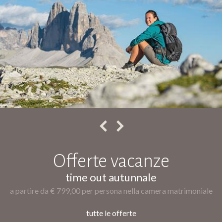
nze
Offerte vaca
le
golden bike time
amera matrimoniale
a partire da € 499,00 per persona nella c
tutte le offerte