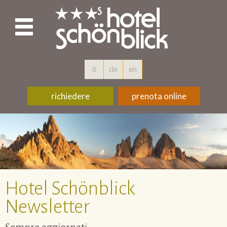
it
de
en
richiedere
prenota online
Hotel Schönblick
Newsletter
Sempre aggiornati