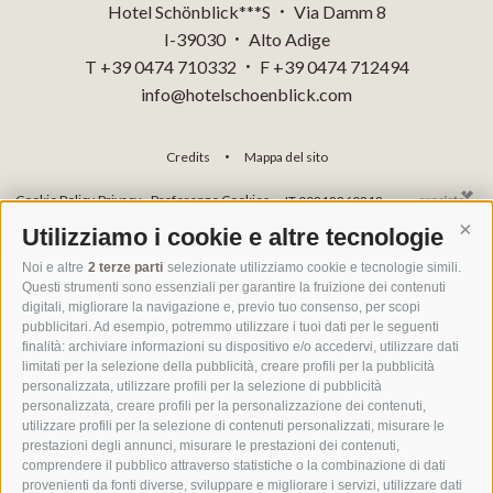
Hotel Schönblick***S
Via Damm 8
•
I-39030
Alto Adige
•
T +39 0474 710332
F +39 0474 712494
•
info@hotelschoenblick.com
Credits
Mappa del sito
•
Cookie Policy
Privacy
Preferenze Cookies
IT 00818260218
Utilizziamo i cookie e altre tecnologie
Cont
Noi e altre
2 terze parti
selezionate utilizziamo cookie e tecnologie simili.
Questi strumenti sono essenziali per garantire la fruizione dei contenuti
digitali, migliorare la navigazione e, previo tuo consenso, per scopi
pubblicitari. Ad esempio, potremmo utilizzare i tuoi dati per le seguenti
finalità: archiviare informazioni su dispositivo e/o accedervi, utilizzare dati
limitati per la selezione della pubblicità, creare profili per la pubblicità
personalizzata, utilizzare profili per la selezione di pubblicità
personalizzata, creare profili per la personalizzazione dei contenuti,
utilizzare profili per la selezione di contenuti personalizzati, misurare le
prestazioni degli annunci, misurare le prestazioni dei contenuti,
comprendere il pubblico attraverso statistiche o la combinazione di dati
provenienti da fonti diverse, sviluppare e migliorare i servizi, utilizzare dati