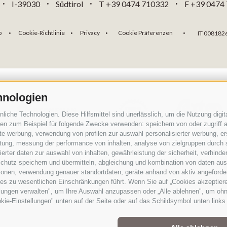
I-39030
Südtirol
T +39 0474 710332
F +39 0474
•
•
•
•
p
Cookie-Richtlinie
Privacy
Cookie Präferenzen
IT 008182
•
•
•
•
hnologien
che Technologien. Diese Hilfsmittel sind unerlässlich, um die Nutzung digita
n zum Beispiel für folgende Zwecke verwenden: speichern von oder zugriff a
rte werbung, verwendung von profilen zur auswahl personalisierter werbung, er
istung, messung der performance von inhalten, analyse von zielgruppen durch
rter daten zur auswahl von inhalten, gewährleistung der sicherheit, verhind
chutz speichern und übermitteln, abgleichung und kombination von daten aus 
ionen, verwendung genauer standortdaten, geräte anhand von aktiv angeforderte
Teil der alpinen Welt
3 Zinnen Dolomiten
ies zu wesentlichen Einschränkungen führt. Wenn Sie auf „Cookies akzeptiere
lungen verwalten", um Ihre Auswahl anzupassen oder „Alle ablehnen", um ohne 
Rund um das markanteste Monument des UNESCO Welterbes Dolomiten 
kie-Einstellungen" unten auf der Seite oder auf das Schildsymbol unten links 
Ihre Überschaubarkeit und Erlebnisdichte, die Nähe zu Dörfern und i
ortsverwurzelten Menschen mit ihrer eindrucksvollen alpinen Geschic
Alpinerlebnis für Menschen, deren Herz für die Berge schlägt.