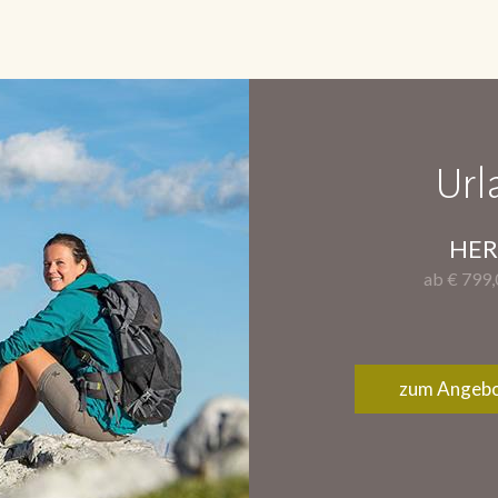
Url
HER
ab € 799
zum Angeb