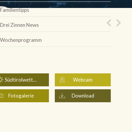
Familientipps
Drei Zinnen News
Wochenprogramm
Südtirolwetter
Webcam
Fotogalerie
Download