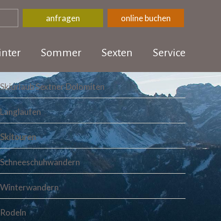
anfragen
online buchen
nter
Sommer
Sexten
Service
Skiurlaub Sextner Dolomiten
Langlaufen
Skitouren
Schneeschuhwandern
Winterwandern
Rodeln