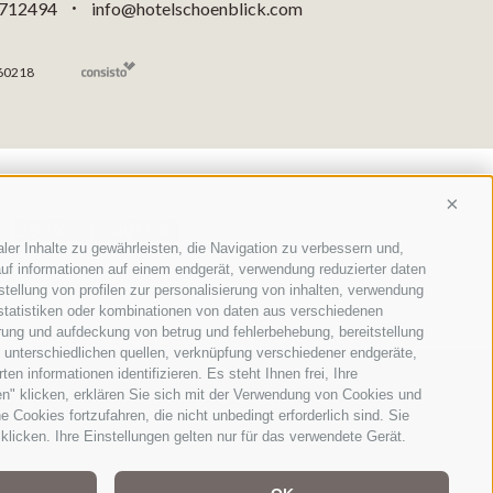
 712494
info@hotelschoenblick.com
•
60218
Conti
ler Inhalte zu gewährleisten, die Navigation zu verbessern und,
uf informationen auf einem endgerät, verwendung reduzierter daten
stellung von profilen zur personalisierung von inhalten, verwendung
 statistiken oder kombinationen von daten aus verschiedenen
erung und aufdeckung von betrug und fehlerbehebung, bereitstellung
unterschiedlichen quellen, verknüpfung verschiedener endgeräte,
n informationen identifizieren. Es steht Ihnen frei, Ihre
n" klicken, erklären Sie sich mit der Verwendung von Cookies und
Cookies fortzufahren, die nicht unbedingt erforderlich sind. Sie
liegt eine einzigartige alpine Welt.
klicken. Ihre Einstellungen gelten nur für das verwendete Gerät.
mposanten Naturkulissen und die
hte machen aus dieser Region ein