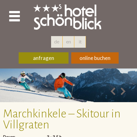
de
en
it
anfragen
online buchen
Marchkinkele – Skitour in
Villgraten
Dauer:
3 - 3,5 h