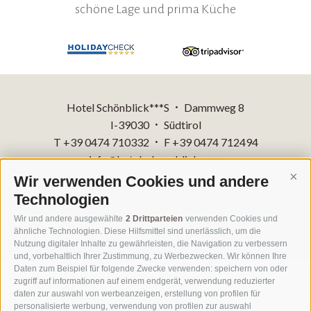
schöne Lage und prima Küche
Hotel Schönblick***S
Dammweg 8
•
I-39030
Südtirol
•
T +39 0474 710332
F +39 0474 712494
•
info@hotelschoenblick.com
Wir verwenden Cookies und andere
Cont
Technologien
Impressum
Sitemap
•
Wir und andere ausgewählte
2 Drittparteien
verwenden Cookies und
Cookie-Richtlinie
Privacy
Cookie Präferenzen
IT 00818260218
ähnliche Technologien. Diese Hilfsmittel sind unerlässlich, um die
Nutzung digitaler Inhalte zu gewährleisten, die Navigation zu verbessern
und, vorbehaltlich Ihrer Zustimmung, zu Werbezwecken. Wir können Ihre
Daten zum Beispiel für folgende Zwecke verwenden: speichern von oder
zugriff auf informationen auf einem endgerät, verwendung reduzierter
daten zur auswahl von werbeanzeigen, erstellung von profilen für
personalisierte werbung, verwendung von profilen zur auswahl