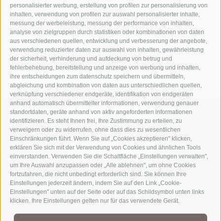
personalisierter werbung, erstellung von profilen zur personalisierung von
inhalten, verwendung von profilen zur auswahl personalisierter inhalte,
messung der werbeleistung, messung der performance von inhalten,
analyse von zielgruppen durch statistiken oder kombinationen von daten
aus verschiedenen quellen, entwicklung und verbesserung der angebote,
verwendung reduzierter daten zur auswahl von inhalten, gewährleistung
der sicherheit, verhinderung und aufdeckung von betrug und
fehlerbehebung, bereitstellung und anzeige von werbung und inhalten,
ihre entscheidungen zum datenschutz speichern und übermitteln,
abgleichung und kombination von daten aus unterschiedlichen quellen,
verknüpfung verschiedener endgeräte, identifikation von endgeräten
anhand automatisch übermittelter informationen, verwendung genauer
standortdaten, geräte anhand von aktiv angeforderten informationen
identifizieren. Es steht Ihnen frei, Ihre Zustimmung zu erteilen, zu
verweigern oder zu widerrufen, ohne dass dies zu wesentlichen
Einschränkungen führt. Wenn Sie auf „Cookies akzeptieren" klicken,
erklären Sie sich mit der Verwendung von Cookies und ähnlichen Tools
einverstanden. Verwenden Sie die Schaltfläche „Einstellungen verwalten",
um Ihre Auswahl anzupassen oder „Alle ablehnen", um ohne Cookies
fortzufahren, die nicht unbedingt erforderlich sind. Sie können Ihre
Einstellungen jederzeit ändern, indem Sie auf den Link „Cookie-
Einstellungen" unten auf der Seite oder auf das Schildsymbol unten links
Teil der alpinen Welt
3 Zinnen Dolomiten
klicken. Ihre Einstellungen gelten nur für das verwendete Gerät.