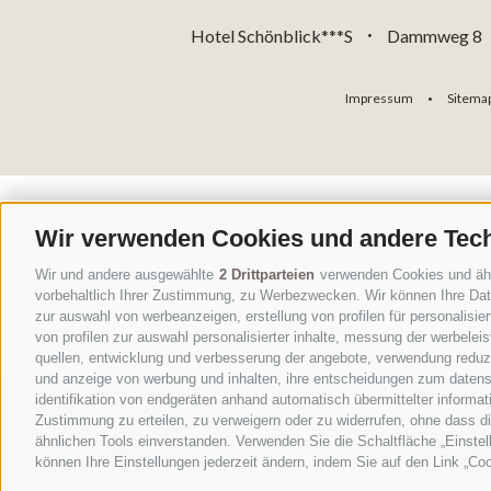
Hotel Schönblick***S
Dammweg 8
•
Impressum
Sitema
•
Wir verwenden Cookies und andere Tec
Wir und andere ausgewählte
2 Drittparteien
verwenden Cookies und ähnli
vorbehaltlich Ihrer Zustimmung, zu Werbezwecken. Wir können Ihre Date
zur auswahl von werbeanzeigen, erstellung von profilen für personalisie
von profilen zur auswahl personalisierter inhalte, messung der werbele
quellen, entwicklung und verbesserung der angebote, verwendung reduzie
und anzeige von werbung und inhalten, ihre entscheidungen zum datens
identifikation von endgeräten anhand automatisch übermittelter informat
Zustimmung zu erteilen, zu verweigern oder zu widerrufen, ohne dass d
ähnlichen Tools einverstanden. Verwenden Sie die Schaltfläche „Einstel
können Ihre Einstellungen jederzeit ändern, indem Sie auf den Link „Coo