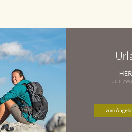
Url
HER
ab € 799
zum Angeb