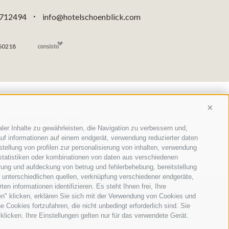
 712494
info@hotelschoenblick.com
•
60218
Conti
ler Inhalte zu gewährleisten, die Navigation zu verbessern und,
uf informationen auf einem endgerät, verwendung reduzierter daten
stellung von profilen zur personalisierung von inhalten, verwendung
 statistiken oder kombinationen von daten aus verschiedenen
erung und aufdeckung von betrug und fehlerbehebung, bereitstellung
unterschiedlichen quellen, verknüpfung verschiedener endgeräte,
n informationen identifizieren. Es steht Ihnen frei, Ihre
n" klicken, erklären Sie sich mit der Verwendung von Cookies und
Cookies fortzufahren, die nicht unbedingt erforderlich sind. Sie
liegt eine einzigartige alpine Welt.
klicken. Ihre Einstellungen gelten nur für das verwendete Gerät.
mposanten Naturkulissen und die