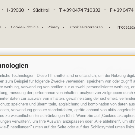
I-39030
Südtirol
T +39 0474 710332
F +39 0474
•
•
•
•
p
Cookie-Richtlinie
Privacy
Cookie Präferenzen
IT 008182
•
•
•
•
hnologien
che Technologien. Diese Hilfsmittel sind unerlässlich, um die Nutzung digita
n zum Beispiel für folgende Zwecke verwenden: speichern von oder zugriff a
rte werbung, verwendung von profilen zur auswahl personalisierter werbung, er
istung, messung der performance von inhalten, analyse von zielgruppen durch
rter daten zur auswahl von inhalten, gewährleistung der sicherheit, verhind
chutz speichern und übermitteln, abgleichung und kombination von daten aus 
ionen, verwendung genauer standortdaten, geräte anhand von aktiv angeforderte
Teil der alpinen Welt
3 Zinnen Dolomiten
ies zu wesentlichen Einschränkungen führt. Wenn Sie auf „Cookies akzeptiere
lungen verwalten", um Ihre Auswahl anzupassen oder „Alle ablehnen", um ohne 
Rund um das markanteste Monument des UNESCO Welterbes Dolomiten 
kie-Einstellungen" unten auf der Seite oder auf das Schildsymbol unten links 
Ihre Überschaubarkeit und Erlebnisdichte, die Nähe zu Dörfern und i