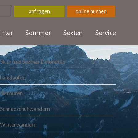
anfragen
online buchen
nter
Sommer
Sexten
Service
Skiurlaub Sextner Dolomiten
Langlaufen
Skitouren
Schneeschuhwandern
Winterwandern