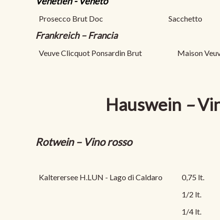
Venetien - Veneto
Prosecco
Brut Doc
Sacchetto
Frankreich – Francia
Veuve Clicquot Ponsardin Brut
Maison Veuv
Hauswein
–
Vin
Rotwein – Vino rosso
Kalterersee H.LUN - Lago di Caldaro
0,75 lt.
1/2 lt.
1/4 lt.