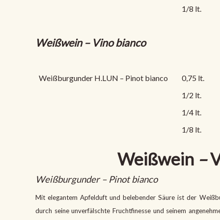
1/8 lt.
Weißwein – Vino bianco
Weißburgunder H.LUN – Pinot bianco
0,75 lt.
1/2 lt.
1/4 lt.
1/8 lt.
Weißwein
–
V
Weißburgunder – Pinot bianco
Mit elegantem Apfelduft und belebender Säure ist der Weißbu
durch seine unverfälschte Fruchtfinesse und seinem angeneh