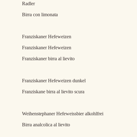
Radle
Birra con limon
Franziskaner Hefewe
Franz
iskaner Hefewei
Franziskaner birra al lievito
Franziskaner Hefeweizen d
Franziskane birra al lievito scura
Weihenstephaner Hefeweissbier alko
Birra analcolica al lievito