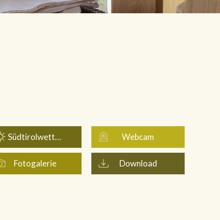
Südtirolwetter
Webcam
Fotogalerie
Download