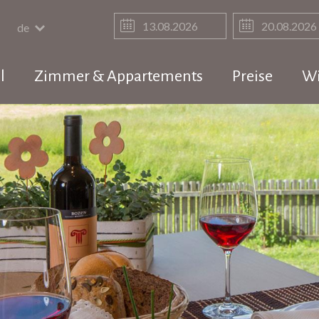
de
l
Zimmer & Appartements
Preise
Wi