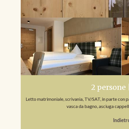
2 persone 
Letto matrimoniale, scrivania, TV/SAT, in parte con p
vasca da bagno, asciuga cappell
Indietr