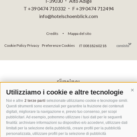
I-39030
Alto Adige
•
T +39 0474 710332
F +39 0474 712494
•
info@hotelschoenblick.com
Credits
Mappa del sito
•
Cookie Policy
Privacy
Preferenze Cookies
IT 00818260218
Utilizziamo i cookie e altre tecnologie
Co
Noi e altre
2 terze parti
selezionate utilizziamo cookie e tecnologie simili.
Questi strumenti sono essenziali per garantire la fruizione dei contenuti
digitali, migliorare la navigazione e, previo tuo consenso, per scopi
pubblicitari. Ad esempio, potremmo utilizzare i tuoi dati per le seguenti
finalità: archiviare informazioni su dispositivo e/o accedervi, utilizzare dati
limitati per la selezione della pubblicità, creare profili per la pubblicità
personalizzata, utilizzare profili per la selezione di pubblicità