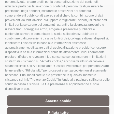
personalizzata, creare profili per la personalizzazione dei contenuti,
utilizzare profili per la selezione di contenuti personalizzati, misurare le
prestazioni degli annunci, misurare le prestazioni dei contenuti,
comprendere il pubblico attraverso statistiche o la combinazione di dati
provenienti da fonti diverse, sviluppare e migliorare i servizi, utilizzare dati
limitati per la selezione dei contenuti, garantire la sicurezza, prevenire e
rilevare frodi, correggere errori, erogare e presentare pubblicità e
contenuto, salvare e comunicare le scelte sulla privacy, abbinare e
combinare dati provenienti da altre fonti di dati, collegare diversi dispositivi,
identificare i dispositivi in base alle informazioni trasmesse
automaticamente, utilizzare dati di geolocalizzazione precisi, riconoscere i
dispositivi in base a informazioni richieste attivamente. Puoi liberamente
prestare, rifiutare o revocare il tuo consenso senza incorrere in limitazioni
Parte del mondo alpino
3 Cime Dolomiti
sostanziali. Cliccando su "Accetta cookie," acconsenti all'uso di cookie e
strumenti simili. Utilizza il pulsante "Gestisci Preferenze" per personalizzare
Intorno al bene più di spicco del patrimonio dell'UNESCO delle
le tue scelte o "Rifiuta tutto" per proseguire senza cookie non strettamente
Dolomiti si trova un mondo alpino senza pari. Le sue dimensioni
necessari. Puoi modificare le tue preferenze in qualsiasi momento
ridotte e la ricchezza del territorio, la vicinanza ai piccoli paesi, la
cliccando sul link "Preferenze Cookie" in fondo alla pagina o sull'icona dello
maestosa cornice naturale e la gente radicata sul territorio con le
scudo in basso a sinistra. Le tue preferenze si applicheranno al solo
loro suggestive storie di montagna fanno di questa regione
dispositivo in uso.
un’esperienza alpina straordinaria per tutti coloro, il cui cuore
batte forte per la montagna.
Accetta cookie
Rifiuta tutto